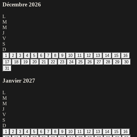
Décembre
2026
L
M
M
J
V
S
D
1
2
3
4
5
6
7
8
9
10
11
12
13
14
15
16
17
18
19
20
21
22
23
24
25
26
27
28
29
30
31
Janvier
2027
L
M
M
J
V
S
D
1
2
3
4
5
6
7
8
9
10
11
12
13
14
15
16