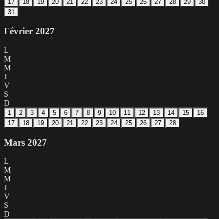
17
18
19
20
21
22
23
24
25
26
27
28
29
30
31
Février
2027
L
M
M
J
V
S
D
1
2
3
4
5
6
7
8
9
10
11
12
13
14
15
16
17
18
19
20
21
22
23
24
25
26
27
28
Mars
2027
L
M
M
J
V
S
D