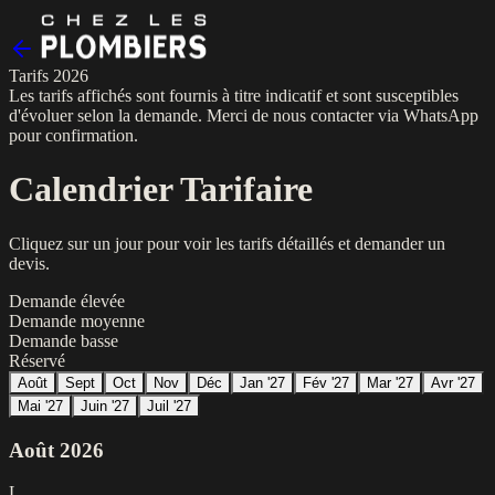
Tarifs 2026
Les tarifs affichés sont fournis à titre indicatif et sont susceptibles
d'évoluer selon la demande. Merci de nous contacter via WhatsApp
pour confirmation.
Calendrier Tarifaire
Cliquez sur un jour pour voir les tarifs détaillés et demander un
devis.
Demande élevée
Demande moyenne
Demande basse
Réservé
Août
Sept
Oct
Nov
Déc
Jan '27
Fév '27
Mar '27
Avr '27
Mai '27
Juin '27
Juil '27
Août
2026
L